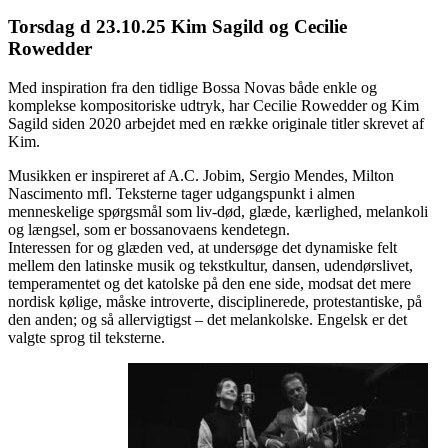
Torsdag d 23.10.25 Kim Sagild og Cecilie
Rowedder
Med inspiration fra den tidlige Bossa Novas både enkle og
komplekse kompositoriske udtryk, har Cecilie Rowedder og Kim
Sagild siden 2020 arbejdet med en række originale titler skrevet af
Kim.
Musikken er inspireret af A.C. Jobim, Sergio Mendes, Milton
Nascimento mfl. Teksterne tager udgangspunkt i almen
menneskelige spørgsmål som liv-død, glæde, kærlighed, melankoli
og længsel, som er bossanovaens kendetegn.
Interessen for og glæden ved, at undersøge det dynamiske felt
mellem den latinske musik og tekstkultur, dansen, udendørslivet,
temperamentet og det katolske på den ene side, modsat det mere
nordisk kølige, måske introverte, disciplinerede, protestantiske, på
den anden; og så allervigtigst – det melankolske. Engelsk er det
valgte sprog til teksterne.