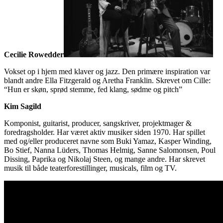
Cecilie Rowedder
Vokset op i hjem med klaver og jazz. Den primære inspiration var
blandt andre Ella Fitzgerald og Aretha Franklin. Skrevet om Cille:
“Hun er skøn, sprød stemme, fed klang, sødme og pitch”
Kim Sagild
Komponist, guitarist, producer, sangskriver, projektmager &
foredragsholder. Har været aktiv musiker siden 1970. Har spillet
med og/eller produceret navne som Buki Yamaz, Kasper Winding,
Bo Stief, Nanna Lüders, Thomas Helmig, Sanne Salomonsen, Poul
Dissing, Paprika og Nikolaj Steen, og mange andre. Har skrevet
musik til både teaterforestillinger, musicals, film og TV.