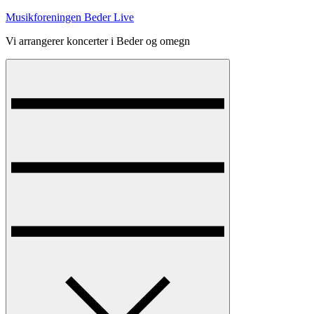
Skip
Musikforeningen Beder Live
to
Vi arrangerer koncerter i Beder og omegn
content
Menu