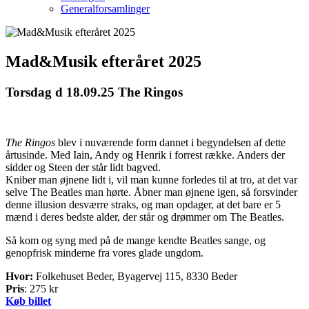
Generalforsamlinger
Mad&Musik efteråret 2025
Torsdag d 18.09.25 The Ringos
The Ringos
blev i nuværende form dannet i begyndelsen af dette
årtusinde. Med Iain, Andy og Henrik i forrest række. Anders der
sidder og Steen der står lidt bagved.
Kniber man øjnene lidt i, vil man kunne forledes til at tro, at det var
selve The Beatles man hørte. Åbner man øjnene igen, så forsvinder
denne illusion desværre straks, og man opdager, at det bare er 5
mænd i deres bedste alder, der står og drømmer om The Beatles.
Så kom og syng med på de mange kendte Beatles sange, og
genopfrisk minderne fra vores glade ungdom.
Hvor:
Folkehuset Beder, Byagervej 115, 8330 Beder
Pris
: 275 kr
Køb billet