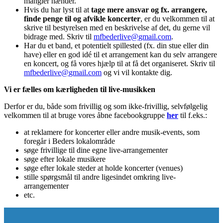
mangler hænder.
Hvis du har lyst til at
tage mere ansvar og fx. arrangere,
finde penge til og afvikle koncerter
, er du velkommen til at
skrive til bestyrelsen med en beskrivelse af det, du gerne vil
bidrage med. Skriv til
mfbederlive
@
gmail.com
.
Har du et band, et potentielt spillested (fx. din stue eller din
have) eller en god idé til et arrangement kan du selv arrangere
en koncert, og få vores hjælp til at få det organiseret. Skriv til
mfbederlive
@
gmail.com
og vi vil kontakte dig.
Vi er fælles om kærligheden til live-musikken
Derfor er du, både som frivillig og som ikke-frivillig, selvfølgelig
velkommen til at bruge vores åbne facebookgruppe
her
til f.eks.:
at reklamere for koncerter eller andre musik-events, som
foregår i Beders lokalområde
søge frivillige til dine egne live-arrangementer
søge efter lokale musikere
søge efter lokale steder at holde koncerter (venues)
stille spørgsmål til andre ligesindet omkring live-
arrangementer
etc.