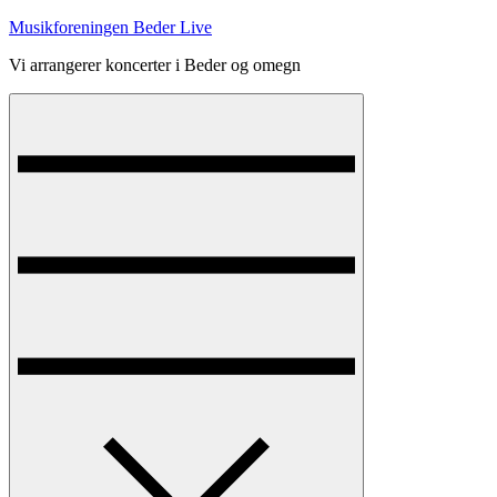
Skip
Musikforeningen Beder Live
to
Vi arrangerer koncerter i Beder og omegn
content
Menu