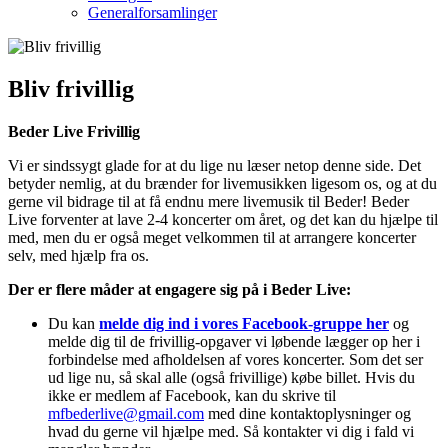
Generalforsamlinger
Bliv frivillig
Beder Live Frivillig
Vi er sindssygt glade for at du lige nu læser netop denne side. Det
betyder nemlig, at du brænder for livemusikken ligesom os, og at du
gerne vil bidrage til at få endnu mere livemusik til Beder! Beder
Live forventer at lave 2-4 koncerter om året, og det kan du hjælpe til
med, men du er også meget velkommen til at arrangere koncerter
selv, med hjælp fra os.
Der er flere måder at engagere sig på i Beder Live:
Du kan
melde dig ind i vores Facebook-gruppe
her
og
melde dig til de frivillig-opgaver vi løbende lægger op her i
forbindelse med afholdelsen af vores koncerter. Som det ser
ud lige nu, så skal alle (også frivillige) købe billet. Hvis du
ikke er medlem af Facebook, kan du skrive til
mfbederlive@gmail.com
med dine kontaktoplysninger og
hvad du gerne vil hjælpe med. Så kontakter vi dig i fald vi